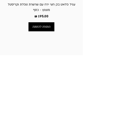
עגיל פלאט בק חצי ירח עם שרשרת נופלת וקריסטל
מנצנץ - כסף
מחיר
הוספה להזמנה
ניווט באתר
עמוד הבית
תכשיטי גברים
תכשיטי נשים
פירסינג
עגילי טיטניום
שעוני מותגים