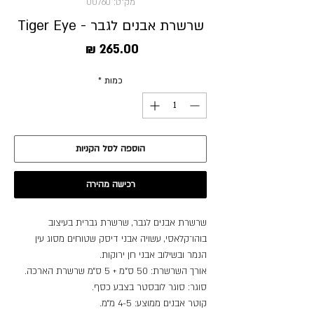
מק"ט: 00760
שרשרת אבנים לגבר - Tiger Eye
מחיר
כמות
*
הוספה לסל הקניות
רכישה מהירה
שרשרת אבנים לגבר, שרשרת גברית בעיצוב
בוהו־קלאסי, עשויה אבני דיסק שטוחים מסוג עין
הנמר ובשילוב אבני חן ירוקות.
אורך השרשרת: 50 ס”מ + 5 ס״מ שרשרת הארכה.
סוגר: סוגר לובסטר בצבע כסף.
קוטר אבנים ממוצע: 4-5 מ״מ.