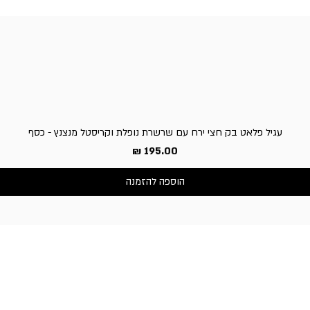
עגיל פלאט בק חצי ירח עם שרשרת נופלת וקריסטל מנצנץ - כסף
מחיר
הוספה להזמנה
שירות לקוחות
050-3340506 :טלפון