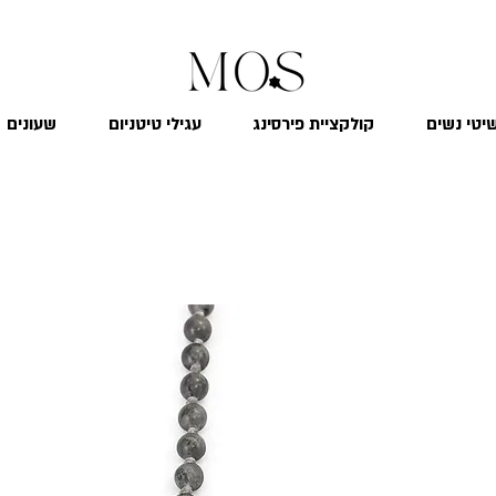
₪
משלוח חינם לכל הארץ בקנייה מעל 299
יטי נשים
קולקציית פירסינג
עגילי טיטניום
שעונים