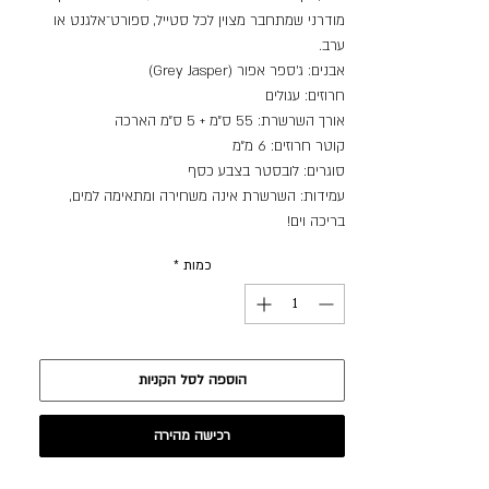
מודרני שמתחבר מצוין לכל סטייל, ספורט־אלגנט או
ערב.
אבנים: ג’ספר אפור (Grey Jasper)
חרוזים: עגולים
אורך השרשרת: 55 ס״מ + 5 ס״מ הארכה
קוטר חרוזים: 6 מ״מ
סוגרים: לובסטר בצבע כסף
עמידות: השרשרת אינה משחירה ומתאימה למים,
בריכה וים!
כמות
*
הוספה לסל הקניות
רכישה מהירה