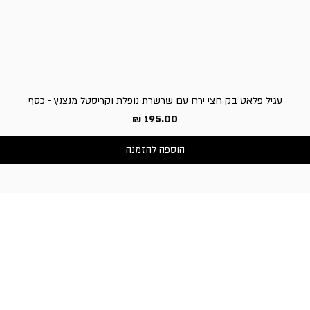
עגיל פלאט בק חצי ירח עם שרשרת נופלת וקריסטל מנצנץ - כסף
מחיר
הוספה להזמנה
שירות לקוחות
050-3340506 :טלפון
דברו איתנו בוואטסאפ
כתובת החנות:
וייצמן 66, כפר-סבא