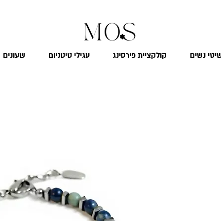
₪
משלוח חינם לכל הארץ בקנייה מעל 299
יטי נשים
קולקציית פירסינג
עגילי טיטניום
שעונים