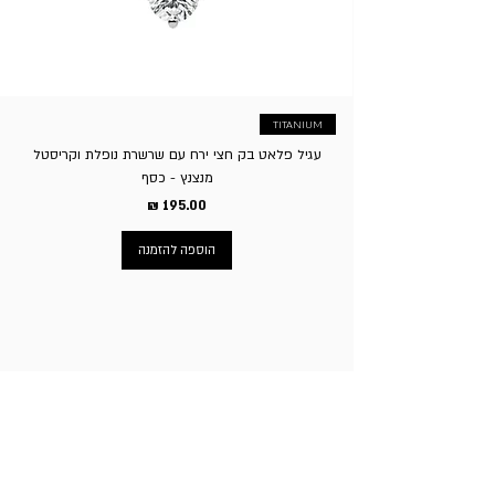
הפעילות או לשלוח עצמאית. ו. ע”פ חוק הגנת הצרכן זכאי בית
העסק לגבות סך של 5% על ביטול העסקה.
TITANIUM
עגיל פלאט בק חצי ירח עם שרשרת נופלת וקריסטל
מנצנץ - כסף
מחיר
הוספה להזמנה
ניווט באתר
עמוד הבית