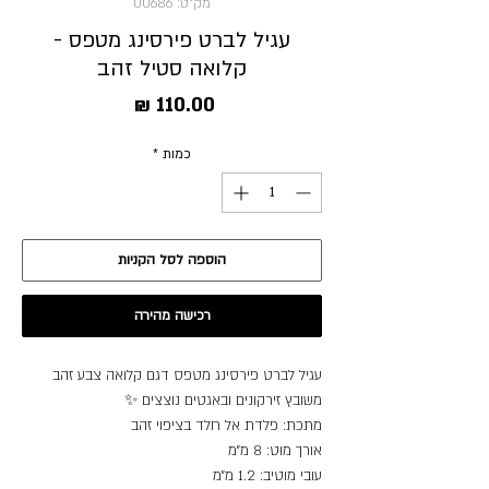
מק"ט: 00686
עגיל לברט פירסינג מטפס -
קלואה סטיל זהב
מחיר
כמות
*
הוספה לסל הקניות
רכישה מהירה
עגיל לברט פירסינג מטפס דגם קלואה צבע זהב
משובץ זירקונים ובאגטים נוצצים ✨
מתכת: פלדת אל חלד בציפוי זהב
אורך מוט: 8 מ״מ
עובי מוטיב: 1.2 מ״מ