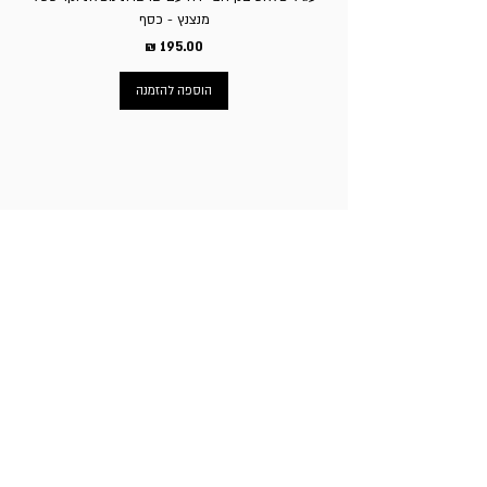
מנצנץ - כסף
מחיר
הוספה להזמנה
ניווט באתר
עמוד הבית
תכשיטי גברים
תכשיטי נשים
פירסינג
עגילי טיטניום
שעוני מותגים
ניקוב חורים באוזניים