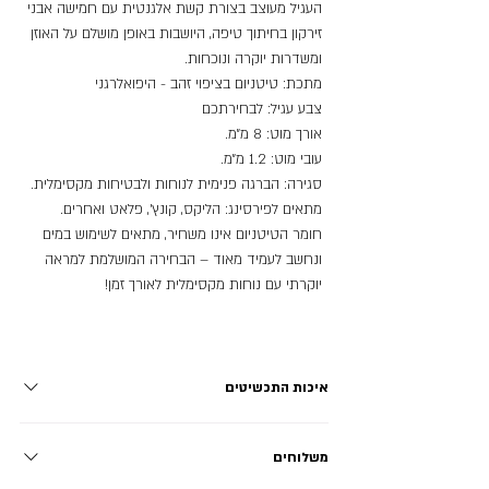
העגיל מעוצב בצורת קשת אלגנטית עם חמישה אבני
זירקון בחיתוך טיפה, היושבות באופן מושלם על האוזן
ומשדרות יוקרה ונוכחות.
מתכת: טיטניום בציפוי זהב - היפואלרגני
צבע עגיל: לבחירתכם
אורך מוט: 8 מ״מ.
עובי מוט: 1.2 מ״מ.
סגירה: הברגה פנימית לנוחות ולבטיחות מקסימלית.
מתאים לפירסינג: הליקס, קונץ’, פלאט ואחרים.
חומר הטיטניום אינו משחיר, מתאים לשימוש במים
ונחשב לעמיד מאוד – הבחירה המושלמת למראה
יוקרתי עם נוחות מקסימלית לאורך זמן!
איכות התכשיטים
פלדת אל חלד - STAINLESS STEEL: מתכת ללא ניקל עמידה
משלוחים
בפני חלודה, שחיקה וקורוזיה, אינה משחירה ושומרת על הברק
לאורך זמן ארוך במיוחד! מתאימה לשימוש יומיומי. טיטניום -