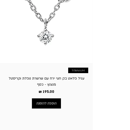
את התכשיט? כן למעט עגילי פירסינג, במידה וקיבלת את
נזק. ג. במקרה של משלוח חינם בקניה מעל סכום מסויים, בעת
התכשיט והוא לא מצא חן בעיניך אפשר בקלות להחליפו, לצורך
ההחזרה יבוצע סכום הזיכוי בניכוי דמי המשלוח. ד. אין אפשרות
כך יש ליצור איתנו קשר בלינק הבא - לחץ כאן
להחזיר פריטים בעיצוב אישי/עם חריטה אישית שיוצרו במיוחד
לפי בקשת/הזמנת הלקוח. ה. דמי משלוח בגין החזרת המוצר
יחולו על הקונה, באפשרות הלקוח להגיע עצמאית לסניף בשעות
הפעילות או לשלוח עצמאית. ו. ע”פ חוק הגנת הצרכן זכאי בית
העסק לגבות סך של 5% על ביטול העסקה.
TITANIUM
עגיל פלאט בק חצי ירח עם שרשרת נופלת וקריסטל
מנצנץ - כסף
מחיר
הוספה להזמנה