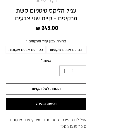
מק"ט: 00723
עגיל הליקס טיטניום קשת
מרקיזים - קיים שני צבעים
מחיר
בחירת צבע עגיל וזירקונים
*
זהב עם אבנים שקופות
כסף עם אבנים שקופות
כמות
*
הוספה לסל הקניות
רכישה מהירה
עגיל לברט פירסינג מטיטניום משובץ אבני זירקונים
סופר מנצנצים✨