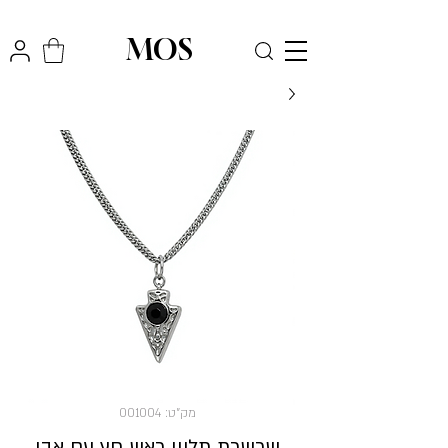
₪
משלוח חינם לכל הארץ בקניה מעל
300
MOS
מק"ט: 001004
שרשרת תליון ראש חץ עם אבן