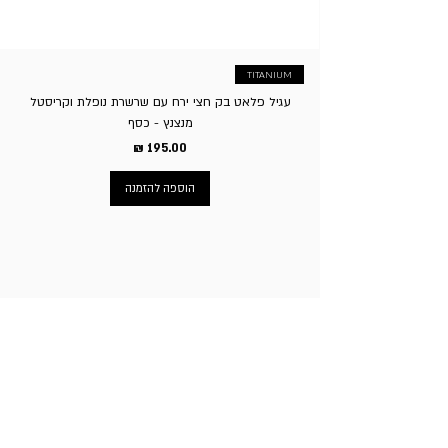
TITANIUM
עגיל פלאט בק חצי ירח עם שרשרת נופלת וקריסטל
מנצנץ - כסף
מחיר
הוספה להזמנה
ניווט באתר
עמוד הבית
תכשיטי גברים
תכשיטי נשים