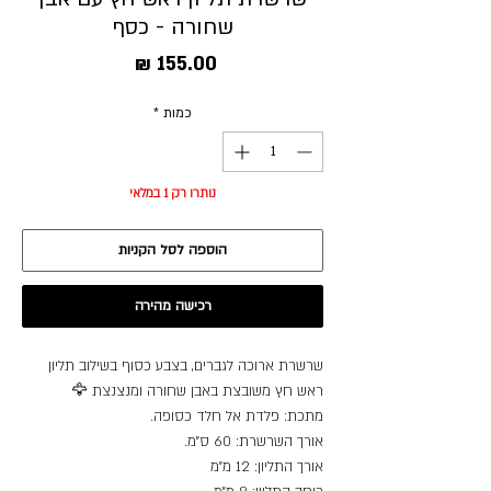
שחורה - כסף
מחיר
כמות
*
נותרו רק 1 במלאי
הוספה לסל הקניות
רכישה מהירה
שרשרת ארוכה לגברים, בצבע כסוף בשילוב תליון
ראש חץ משובצת באבן שחורה ומנצנצת 🦅
מתכת: פלדת אל חלד כסופה.
אורך השרשרת: 60 ס״מ.
אורך התליון: 12 מ״מ