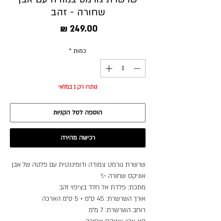
שחורה - זהב
מחיר
כמות
*
נותרו רק 1 במלאי
הוספה לסל הקניות
רכישה מהירה
שרשרת גורמט צמודה ודומיננטית עם פלטה של אבן
אוניקס שחורה ✨
מתכת: פלדת אל חלד בציפוי זהב
אורך השרשרת: 45 ס״מ + 5 ס״מ הארכה
רוחב השרשרת: 7 מ״מ