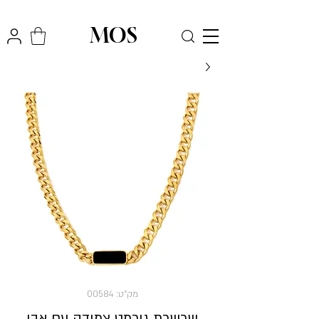
₪
משלוח חינם לכל הארץ בקניה מעל
300
MOS
מק"ט: 00584
שרשרת גורמט צמודה עם אבן