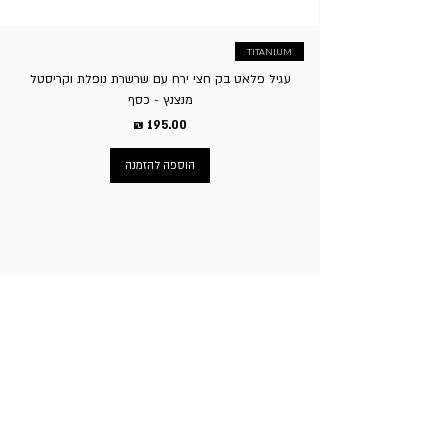
TITANIUM
עגיל פלאט בק חצי ירח עם שרשרת נופלת וקריסטל
מנצנץ - כסף
מחיר
הוספה להזמנה
ניווט באתר
עמוד הבית
תכשיטי גברים
תכשיטי נשים
פירסינג