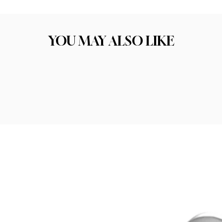
ו את התכשיט הבא שלכם. הקפדה על בחירת החומרים הסוד לתכשיט איכותי טמון בחו
יכות החומר היא אחד הגורמים המרכזיים להצלחה ולסיפוק הלקוחות שלנו.
YOU MAY ALSO LIKE