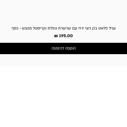
עגיל פלאט בק חצי ירח עם שרשרת נופלת וקריסטל מנצנץ - כסף
מחיר
הוספה להזמנה
שירות לקוחות
050-3340506 :טלפון
דברו איתנו בוואטסאפ
כתובת החנות:
וייצמן 66, כפר-סבא
שעות פעילות החנות:
א'-ה': 10:30-19:00,
ו' וערבי חג: 10:30-14:00