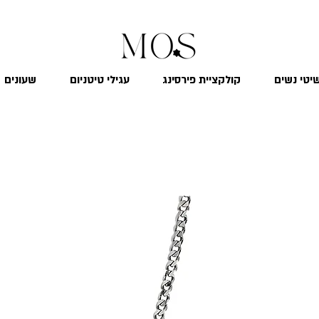
₪
משלוח חינם לכל הארץ בקנייה מעל 299
יטי נשים
קולקציית פירסינג
עגילי טיטניום
שעונים