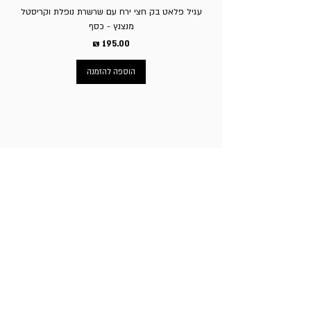
עגיל פלאט בק חצי ירח עם שרשרת נופלת וקריסטל
מנצנץ - כסף
מחיר
הוספה להזמנה
ניווט באתר
עמוד הבית
תכשיטי גברים
תכשיטי נשים
פירסינג
עגילי טיטניום
שעוני מותגים