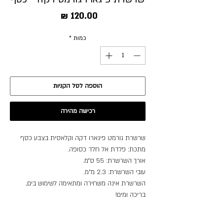
מחיר
כמות
*
הוספה לסל הקניות
רכישה מהירה
שרשרת גורמט פיגארו דקה וקלאסית בצבע כסף
מתכת: פלדת אל חלד כסופה.
אורך השרשרת: 55 ס״מ.
עובי השרשרת: 2.3 מ"מ.
השרשרת אינה משחירה ומתאימה לשימוש בים,
בריכה ומים!