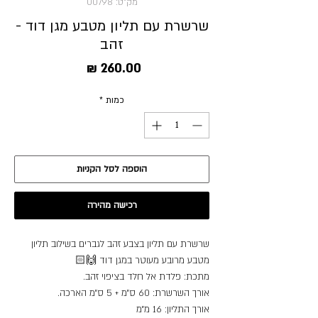
מק"ט: 00798
שרשרת עם תליון מטבע מגן דוד -
זהב
מחיר
כמות
*
הוספה לסל הקניות
רכישה מהירה
שרשרת עם תליון בצבע זהב לגברים בשילוב תליון
מטבע מרובע מעוטר במגן דוד 🙌🏻
מתכת: פלדת אל חלד בציפוי זהב.
אורך השרשרת: 60 ס״מ + 5 ס״מ הארכה.
אורך התליון: 16 מ״מ