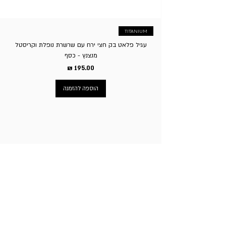
TITANIUM
עגיל פלאט בק חצי ירח עם שרשרת נופלת וקריסטל
מנצנץ - כסף
מחיר
הוספה להזמנה
ניווט באתר
עמוד הבית
תכשיטי גברים
תכשיטי נשים