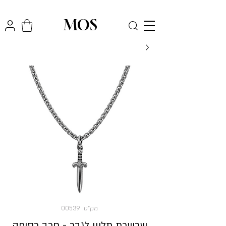
₪
משלוח חינם לכל הארץ בקניה מעל
300
MOS
מק"ט: 00539
שרשרת תליון לגבר - חרב כסופה