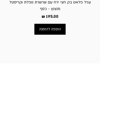
עגיל פלאט בק חצי ירח עם שרשרת נופלת וקריסטל
מנצנץ - כסף
מחיר
הוספה להזמנה
ניווט באתר
עמוד הבית
תכשיטי גברים
תכשיטי נשים
פירסינג
עגילי טיטניום
שעוני מותגים
ניקוב חורים באוזניים