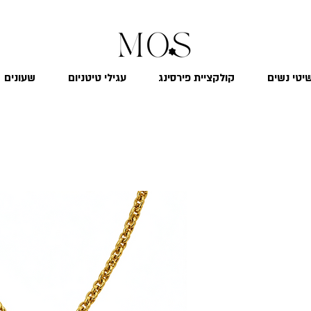
₪
משלוח חינם לכל הארץ בקנייה מעל 299
יטי נשים
קולקציית פירסינג
עגילי טיטניום
שעונים