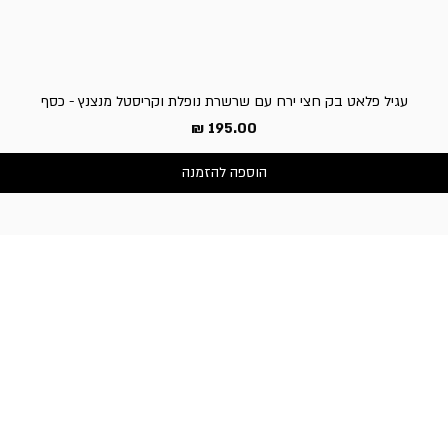
עגיל פלאט בק חצי ירח עם שרשרת נופלת וקריסטל מנצנץ - כסף
מחיר
הוספה להזמנה
שירות לקוחות
050-3340506 :טלפון
דברו איתנו בוואטסאפ
כתובת החנות:
וייצמן 66, כפר-סבא
שעות פעילות החנות:
א'-ה': 10:30-19:00,
ו' וערבי חג: 10:30-14:00