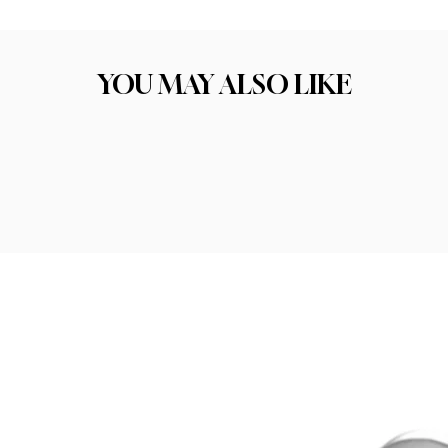
ו את התכשיט הבא שלכם. הקפדה על בחירת החומרים הסוד לתכשיט איכותי טמון בחו
יכות החומר היא אחד הגורמים המרכזיים להצלחה ולסיפוק הלקוחות שלנו.
YOU MAY ALSO LIKE