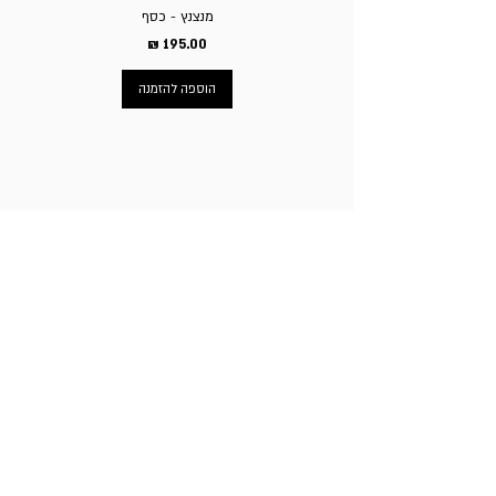
מנצנץ - כסף
מחיר
הוספה להזמנה
ניווט באתר
עמוד הבית
תכשיטי גברים
תכשיטי נשים
פירסינג
עגילי טיטניום
שעוני מותגים
ניקוב חורים באוזניים