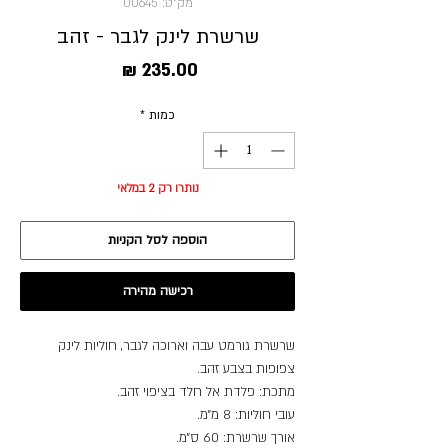
מק"ט: 00645
שרשרת לינק לגבר - זהב
מחיר
כמות
*
נותרו רק 2 במלאי
הוספה לסל הקניות
רכישה מהירה
שרשרת גורמט עבה וארוכה לגבר, חוליות לינק
צפופות בצבע זהב.
מתכת: פלדת אל חלד בציפוי זהב.
עובי חוליות: 8 מ״מ.
אורך שרשרת: 60 ס״מ.