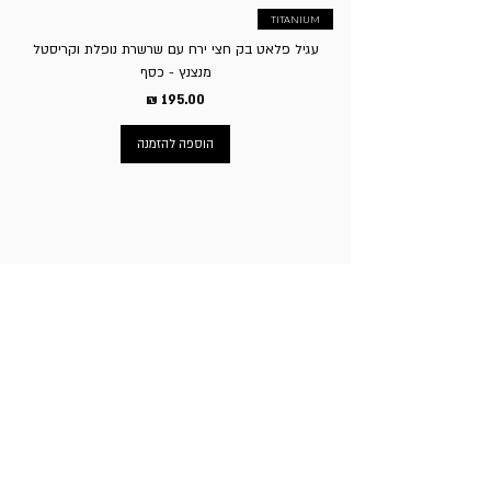
TITANIUM
עגיל פלאט בק חצי ירח עם שרשרת נופלת וקריסטל
מנצנץ - כסף
מחיר
הוספה להזמנה
ניווט באתר
עמוד הבית
תכשיטי גברים
תכשיטי נשים
פירסינג
עגילי טיטניום