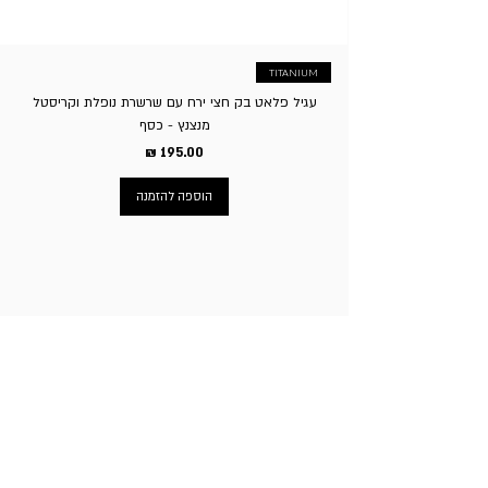
TITANIUM
עגיל פלאט בק חצי ירח עם שרשרת נופלת וקריסטל
מנצנץ - כסף
מחיר
הוספה להזמנה
ניווט באתר
עמוד הבית
תכשיטי גברים
תכשיטי נשים