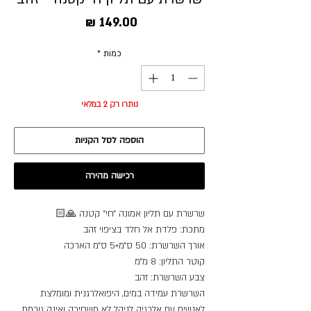
מחיר
כמות
*
נותרו רק 2 במלאי
הוספה לסל הקניות
רכישה מהירה
שרשרת עם תליון אמונה ״חי״ קטנה 🙏🏻
מתכת: פלדת אל חלד בציפוי זהב
אורך השרשרת: 50 ס״מ+5 ס״מ הארכה
קוטר התליון: 8 מ״מ
צבע השרשרת: זהב
השרשרת עמידה במים, היפואלרגנית ומומלצת
לאנשים עם אלרגיה לניקל לא משחירה ואינה גורמת