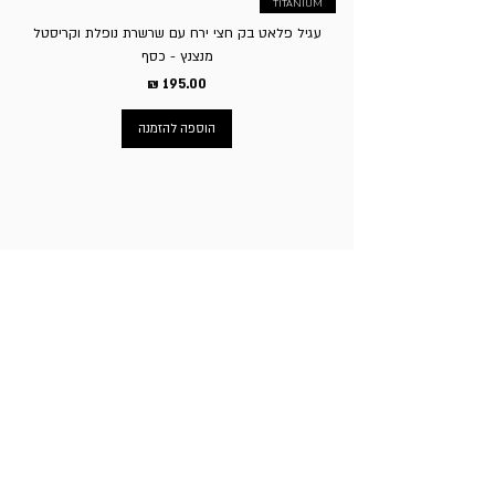
TITANIUM
עגיל פלאט בק חצי ירח עם שרשרת נופלת וקריסטל
מנצנץ - כסף
מחיר
הוספה להזמנה
ניווט באתר
עמוד הבית
תכשיטי גברים
תכשיטי נשים
פירסינג
עגילי טיטניום
שעוני מותגים