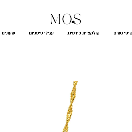
₪
משלוח חינם לכל הארץ בקנייה מעל 299
יטי נשים
קולקציית פירסינג
עגילי טיטניום
שעונים