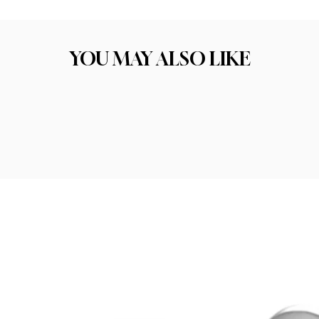
ו את התכשיט הבא שלכם. הקפדה על בחירת החומרים הסוד לתכשיט איכותי טמון בחו
יכות החומר היא אחד הגורמים המרכזיים להצלחה ולסיפוק הלקוחות שלנו.
YOU MAY ALSO LIKE