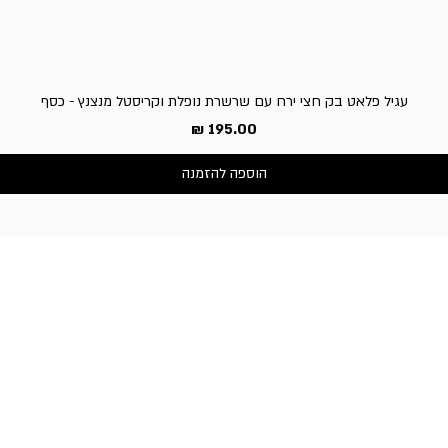
עגיל פלאט בק חצי ירח עם שרשרת נופלת וקריסטל מנצנץ - כסף
מחיר
הוספה להזמנה
שירות לקוחות
050-3340506 :טלפון
דברו איתנו בוואטסאפ
כתובת החנות:
וייצמן 66, כפר-סבא
שעות פעילות החנות:
א'-ה': 10:30-19:00,
ו' וערבי חג: 10:30-14:00