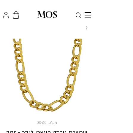
₪
משלוח חינם לכל הארץ בקניה מעל
300
MOS
מק"ט: 00410
שרשרת גורמט פיגארו לגבר - זהב