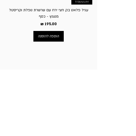
TITANIUM
עגיל פלאט בק חצי ירח עם שרשרת נופלת וקריסטל
מנצנץ - כסף
מחיר
הוספה להזמנה
ניווט באתר
עמוד הבית
תכשיטי גברים
תכשיטי נשים
פירסינג
עגילי טיטניום
שעוני מותגים