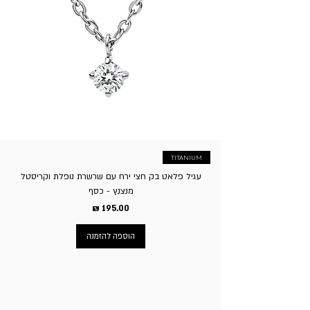
נזק. ג. במקרה של משלוח חינם בקניה מעל סכום מסויים, בעת
התכשיט והוא לא מצא חן בעיניך אפשר בקלות להחליפו, לצורך
ההחזרה יבוצע סכום הזיכוי בניכוי דמי המשלוח. ד. אין אפשרות
כך יש ליצור איתנו קשר בלינק הבא - לחץ כאן
להחזיר פריטים בעיצוב אישי/עם חריטה אישית שיוצרו במיוחד
לפי בקשת/הזמנת הלקוח. ה. דמי משלוח בגין החזרת המוצר
יחולו על הקונה, באפשרות הלקוח להגיע עצמאית לסניף בשעות
הפעילות או לשלוח עצמאית. ו. ע”פ חוק הגנת הצרכן זכאי בית
העסק לגבות סך של 5% על ביטול העסקה.
TITANIUM
עגיל פלאט בק חצי ירח עם שרשרת נופלת וקריסטל
מנצנץ - כסף
מחיר
הוספה להזמנה