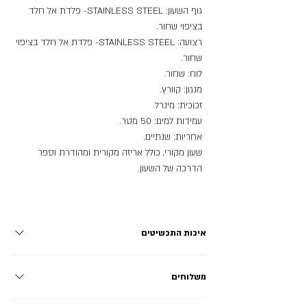
גוף השעון: STAINLESS STEEL- פלדת אל חלד 
רצועה: STAINLESS STEEL- פלדת אל חלד בציפוי 
שעון מקורי, כולל אריזה מקורית ומהודרת וספר 
הדרכה של השעון.
איכות התכשיטים
פלדת אל חלד - STAINLESS STEEL: מתכת ללא ניקל עמידה
משלוחים
בפני חלודה, שחיקה וקורוזיה, אינה משחירה ושומרת על הברק
לאורך זמן ארוך במיוחד! מתאימה לשימוש יומיומי. טיטניום -