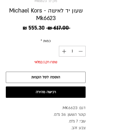
מק"ט: Mk6623
שעון יד לאישה - Michael Kors
Mk6623
מחיר
מחיר
 ‏617.00 ‏₪ 
רגיל
מבצע
כמות
*
נותרו רק 1 במלאי
הוספה לסל הקניות
רכישה מהירה
דגם: MK6623.
קוטר השעון: 36 מ”מ.
עובי: 7 מ״מ.
צבע: זהב.