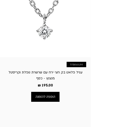
נזק. ג. במקרה של משלוח חינם בקניה מעל סכום מסויים, בעת
התכשיט והוא לא מצא חן בעיניך אפשר בקלות להחליפו, לצורך
ההחזרה יבוצע סכום הזיכוי בניכוי דמי המשלוח. ד. אין אפשרות
כך יש ליצור איתנו קשר בלינק הבא - לחץ כאן
להחזיר פריטים בעיצוב אישי/עם חריטה אישית שיוצרו במיוחד
לפי בקשת/הזמנת הלקוח. ה. דמי משלוח בגין החזרת המוצר
יחולו על הקונה, באפשרות הלקוח להגיע עצמאית לסניף בשעות
הפעילות או לשלוח עצמאית. ו. ע”פ חוק הגנת הצרכן זכאי בית
העסק לגבות סך של 5% על ביטול העסקה.
TITANIUM
עגיל פלאט בק חצי ירח עם שרשרת נופלת וקריסטל
מנצנץ - כסף
מחיר
הוספה להזמנה