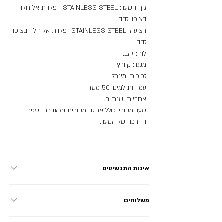
גוף השעון: STAINLESS STEEL - פלדת אל חלד
בציפוי זהב.
רצועה: STAINLESS STEEL- פלדת אל חלד בציפוי
זהב.
לוח: זהב.
מנגון: קוורץ.
זכוכית: מינרל.
עמידות למים: 50 מטר.
אחריות: שנתיים.
שעון מקורי, כולל אריזה מקורית ומהודרת וספר
הדרכה של השעון.
איכות התכשיטים
פלדת אל חלד - STAINLESS STEEL: מתכת ללא ניקל עמידה
משלוחים
בפני חלודה, שחיקה וקורוזיה, אינה משחירה ושומרת על הברק
לאורך זמן ארוך במיוחד! מתאימה לשימוש יומיומי. טיטניום -