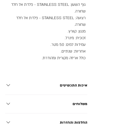
גוף השעון: STAINLESS STEEL - פלדת אל חלד
שחורה.
רצועה: STAINLESS STEEL - פלדת אל חלד
שחורה.
מנגון: קוורץ.
זכוכית: מינרל.
עמידות למים: 50 מטר.
אחריות: שנתיים.
כולל אריזה מקורית ומהודרת.
איכות התכשיטים
פלדת אל חלד - STAINLESS STEEL: מתכת ללא ניקל עמידה
משלוחים
בפני חלודה, שחיקה וקורוזיה, אינה משחירה ושומרת על הברק
לאורך זמן ארוך במיוחד! מתאימה לשימוש יומיומי. טיטניום -
בחרתם את המוצרים שהכי אהבתם? מעולה! אנחנו מציעים שני
TITANIUM: מתכת איכותית וחזקה במיוחד, קלת משקל, אינה
החלפות והחזרות
סוגי משלוח לבחירה במעמד הצ'ק אאוט משלוח מהיר עד הבית:
משחירה או מחלידה, מתכת היפואלרגנית סופר סטרילית ללא