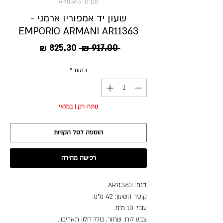
מק"ט: AR11363
שעון יד אמפוריו ארמני -
EMPORIO ARMANI AR11363
מחיר
מחיר
 ‏917.00 ‏₪ 
רגיל
מבצע
כמות
*
נותרו רק 1 במלאי
הוספה לסל הקניות
רכישה מהירה
דגם: AR11363
קוטר השעון: 42 מ”מ.
עובי: 10 מ״מ.
צבע לוח: שחור, כולל חלון תאריכון.