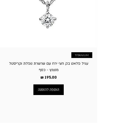
להחזיר פריטים בעיצוב אישי/עם חריטה אישית שיוצרו במיוחד
לפי בקשת/הזמנת הלקוח. ה. דמי משלוח בגין החזרת המוצר
יחולו על הקונה, באפשרות הלקוח להגיע עצמאית לסניף בשעות
הפעילות או לשלוח עצמאית. ו. ע”פ חוק הגנת הצרכן זכאי בית
העסק לגבות סך של 5% על ביטול העסקה.
TITANIUM
עגיל פלאט בק חצי ירח עם שרשרת נופלת וקריסטל
מנצנץ - כסף
מחיר
הוספה להזמנה