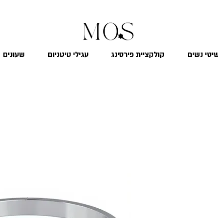
₪
משלוח חינם לכל הארץ בקנייה מעל 299
יטי נשים
קולקציית פירסינג
עגילי טיטניום
שעונים