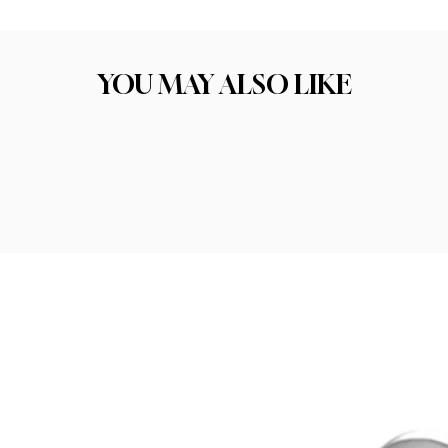
ו את התכשיט הבא שלכם. הקפדה על בחירת החומרים הסוד לתכשיט איכותי טמון בחו
יכות החומר היא אחד הגורמים המרכזיים להצלחה ולסיפוק הלקוחות שלנו.
YOU MAY ALSO LIKE