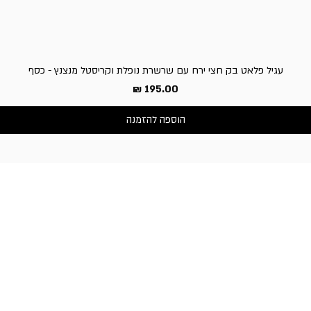
עגיל פלאט בק חצי ירח עם שרשרת נופלת וקריסטל מנצנץ - כסף
מחיר
הוספה להזמנה
שירות לקוחות
050-3340506 :טלפון
דברו איתנו בוואטסאפ
כתובת החנות:
וייצמן 66, כפר-סבא
שעות פעילות החנות:
א'-ה': 10:30-19:00,
ו' וערבי חג: 10:30-14:00