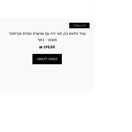
העסק לגבות סך של 5% על ביטול העסקה.
TITANIUM
עגיל פלאט בק חצי ירח עם שרשרת נופלת וקריסטל
מנצנץ - כסף
מחיר
הוספה להזמנה
ניווט באתר
עמוד הבית
תכשיטי גברים