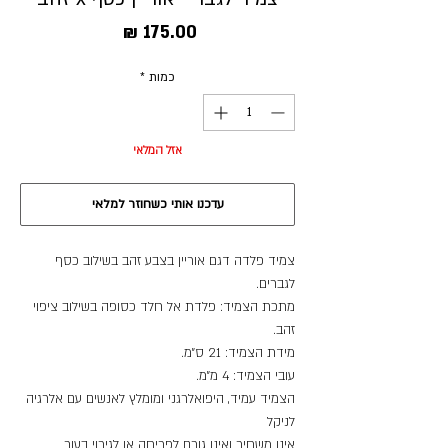
מחיר
כמות
*
אזל המלאי
עדכנו אותי כשחוזר למלאי
צמיד פלדה דגם אוריין בצבע זהב בשילוב כסף
לגברים.
מתכת הצמיד: פלדת אל חלד כסופה בשילוב ציפוי
זהב.
מידת הצמיד: 21 ס״מ.
עובי הצמיד: 4 מ״מ.
הצמיד עמיד, היפואלרגני ומומלץ לאנשים עם אלרגיה
לניקל
אינו משחיר ואינו גורם לפריחה או לגירוי בעור