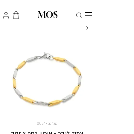
₪
משלוח חינם לכל הארץ בקניה מעל
300
MOS
מק"ט: 00547
צמיד לגבר - אוריין כסף x זהב