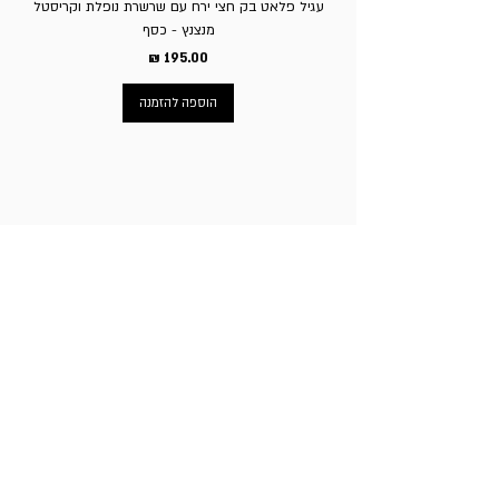
עגיל פלאט בק חצי ירח עם שרשרת נופלת וקריסטל
מנצנץ - כסף
מחיר
הוספה להזמנה
ניווט באתר
עמוד הבית
תכשיטי גברים
תכשיטי נשים
פירסינג
עגילי טיטניום
שעוני מותגים
ניקוב חורים באוזניים