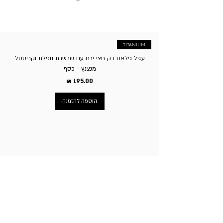
העסק לגבות סך של 5% על ביטול העסקה.
TITANIUM
עגיל פלאט בק חצי ירח עם שרשרת נופלת וקריסטל
מנצנץ - כסף
מחיר
הוספה להזמנה
ניווט באתר
עמוד הבית
תכשיטי גברים