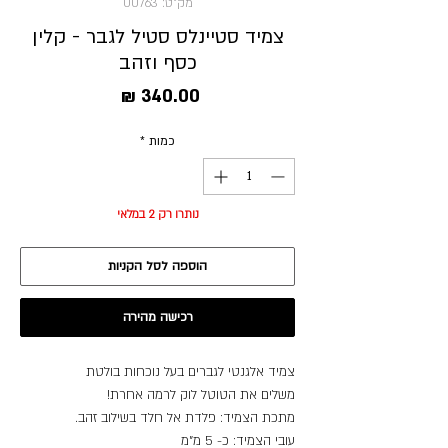
מק"ט: 00763
צמיד סטיינלס סטיל לגבר - קלין
כסף וזהב
מחיר
כמות
*
נותרו רק 2 במלאי
הוספה לסל הקניות
רכישה מהירה
צמיד אלגנטי לגברים בעל נוכחות בולטת
משלים את הטוטל לוק לרמה אחרת!
מתכת הצמיד: פלדת אל חלד בשילוב זהב.
עובי הצמיד: כ- 5 מ”מ