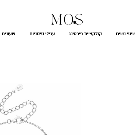
₪
משלוח חינם לכל הארץ בקנייה מעל 299
יטי נשים
קולקציית פירסינג
עגילי טיטניום
שעונים