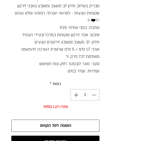
מבריק בשילוב תליון לב מעוצב ומשובץ באבני זירקון
שקופות נוצצות - למראה יוקרתי, רומנטי ומלא נצנוץ
✨❤️✨
מתכת: כסף אמיתי 925
שיבוץ: אבני זירקון שקופות במרכז ובצידי הצמיד
תליון: לב מעוצב ומשובץ זירקונים נוצצים
אורך: 17 ס״מ + 5 ס״מ שרשרת הארכה להתאמה
מושלמת לכל פרק יד
סוגר: סוגר לובסטר חזק ונוח לשימוש
עמידות: עמיד במים
כמות
*
נותרו רק 1 במלאי
הוספה לסל הקניות