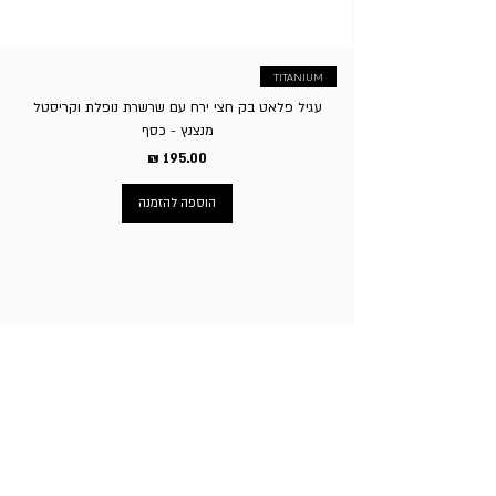
TITANIUM
עגיל פלאט בק חצי ירח עם שרשרת נופלת וקריסטל
מנצנץ - כסף
מחיר
הוספה להזמנה
ניווט באתר
עמוד הבית
תכשיטי גברים
תכשיטי נשים