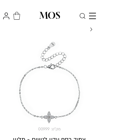
₪
משלוח חינם לכל הארץ בקניה מעל
300
MOS
מק"ט: 00999
צמיד כסף עדין לנשים - תליון