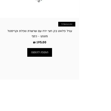
העסק לגבות סך של 5% על ביטול העסקה.
TITANIUM
עגיל פלאט בק חצי ירח עם שרשרת נופלת וקריסטל
מנצנץ - כסף
מחיר
הוספה להזמנה
ניווט באתר
עמוד הבית
תכשיטי גברים