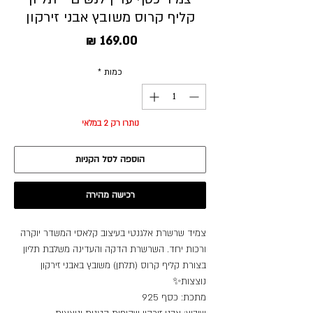
קליף קרוס משובץ אבני זירקון
מחיר
כמות
*
נותרו רק 2 במלאי
הוספה לסל הקניות
רכישה מהירה
צמיד שרשרת אלגנטי בעיצוב קלאסי המשדר יוקרה
ורכות יחד. השרשרת הדקה והעדינה משלבת תליון
בצורת קליף קרוס (תלתן) משובץ באבני זירקון
נוצצות✨
מתכת: כסף 925