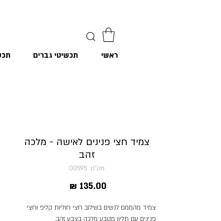
ראשי
תכשיטי גברים
תכש
צמיד חצי פנינים לאישה - מלכה
זהב
מק"ט: 00595
מחיר
צמיד מהממם לנשים בשילוב חצי חוליות קליפ וחצי
פנינים עם תליון מטבע מלכה בצבע זהב.