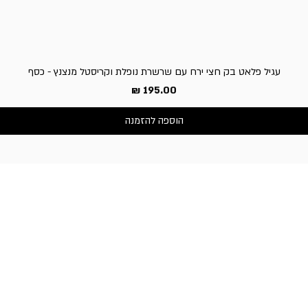
עגיל פלאט בק חצי ירח עם שרשרת נופלת וקריסטל מנצנץ - כסף
מחיר
הוספה להזמנה
שירות לקוחות
050-3340506 :טלפון
דברו איתנו בוואטסאפ
כתובת החנות:
וייצמן 66, כפר-סבא
שעות פעילות החנות:
א'-ה': 10:30-19:00,