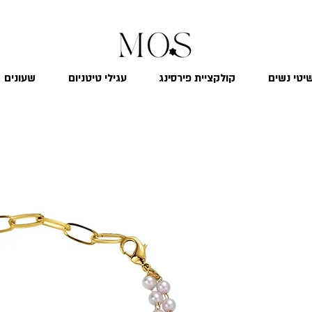
₪
משלוח חינם לכל הארץ בקנייה מעל 299
יטי נשים
קולקציית פירסינג
עגילי טיטניום
שעונים