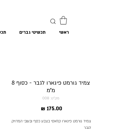
ראשי
תכשיטי גברים
תכש
צמיד גורמט פיגארו לגבר - כסוף 8
מ״מ
מק"ט: 008
מחיר
צמיד גורמט פיגארו קלאסי בצבע כסף ובעובי המדויק
לגבר