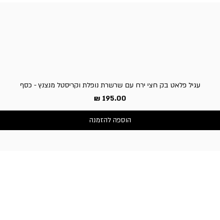
עגיל פלאט בק חצי ירח עם שרשרת נופלת וקריסטל מנצנץ - כסף
מחיר
הוספה להזמנה
שירות לקוחות
050-3340506 :טלפון
דברו איתנו בוואטסאפ