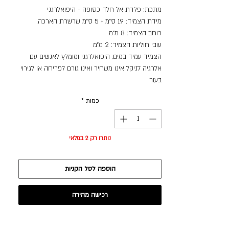
מתכת: פלדת אל חלד כסופה - היפואלרגני
מידת הצמיד: 19 ס״מ + 5 ס״מ שרשרת הארכה.
רוחב הצמיד: 8 מ״מ
עובי חוליות הצמיד: 2 מ״מ
הצמיד עמיד במים, היפואלרגני ומומלץ לאנשים עם
אלרגיה לניקל אינו משחיר ואינו גורם לפריחה או לגירוי
בעור
כמות
*
נותרו רק 2 במלאי
הוספה לסל הקניות
רכישה מהירה