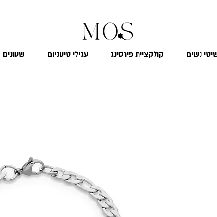
₪
משלוח חינם לכל הארץ בקנייה מעל 299
יטי נשים
קולקציית פירסינג
עגילי טיטניום
שעונים