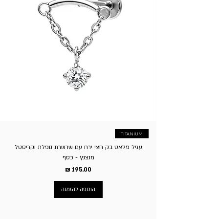
עמידות, איכות החומר היא אחד הגורמים המרכזיים להצלחה
אצלנו ומועברים ישירות לחברת הסליקה. האם אפשר להחליף
וכשהוא סגור באריזתו המקורית - סגור הרמטית - ללא פגע ו/או
ולסיפוק הלקוחות שלנו.
את התכשיט? כן למעט עגילי פירסינג, במידה וקיבלת את
נזק. ג. במקרה של משלוח חינם בקניה מעל סכום מסויים, בעת
התכשיט והוא לא מצא חן בעיניך אפשר בקלות להחליפו, לצורך
ההחזרה יבוצע סכום הזיכוי בניכוי דמי המשלוח. ד. אין אפשרות
כך יש ליצור איתנו קשר בלינק הבא - לחץ כאן
להחזיר פריטים בעיצוב אישי/עם חריטה אישית שיוצרו במיוחד
לפי בקשת/הזמנת הלקוח. ה. דמי משלוח בגין החזרת המוצר
יחולו על הקונה, באפשרות הלקוח להגיע עצמאית לסניף בשעות
הפעילות או לשלוח עצמאית. ו. ע”פ חוק הגנת הצרכן זכאי בית
העסק לגבות סך של 5% על ביטול העסקה.
TITANIUM
עגיל פלאט בק חצי ירח עם שרשרת נופלת וקריסטל
מנצנץ - כסף
מחיר
הוספה להזמנה