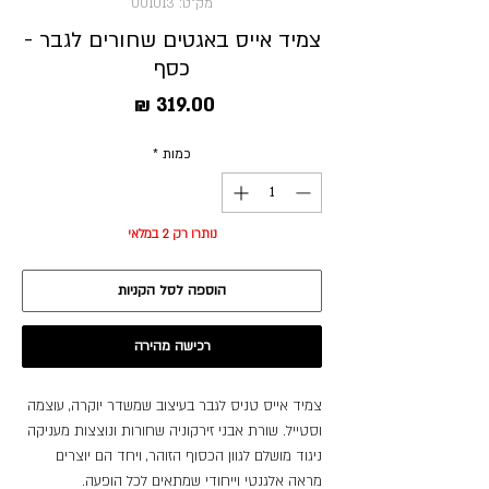
מק"ט: 001013
צמיד אייס באגטים שחורים לגבר -
כסף
מחיר
כמות
*
נותרו רק 2 במלאי
הוספה לסל הקניות
רכישה מהירה
צמיד אייס טניס לגבר בעיצוב שמשדר יוקרה, עוצמה
וסטייל. שורת אבני זירקוניה שחורות ונוצצות מעניקה
ניגוד מושלם לגוון הכסוף הזוהר, ויחד הם יוצרים
מראה אלגנטי וייחודי שמתאים לכל הופעה.