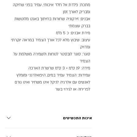
מתכת: פלדת אל חלד איכותי, עמיד בפני שחיקה
ומבריק לאורך זמן
אבנים: זירקוניה שחורות בחיתוך באגט מלוטשות
בברק עוצמתי
מידת אבנים: כ 5 מ״מ
עיצוב: שיבוץ מלא לכל אורך הצמיד במראה יוקרתי
ומדויק
סוגר: סוגר לובסטר לנוחות ולשמירה מושלמת על
הצמיד
מידה: 19 ס״מ + 3 ס״מ שרשרת הארכה
עמידות: הצמיד עמיד במים, היפואלרגני ומומלץ
לאנשים עם אלרגיה לניקל אינו משחיר ואינו גורם
לפריחה או לגירוי בעור
איכות התכשיטים
פלדת אל חלד - STAINLESS STEEL: מתכת ללא ניקל עמידה