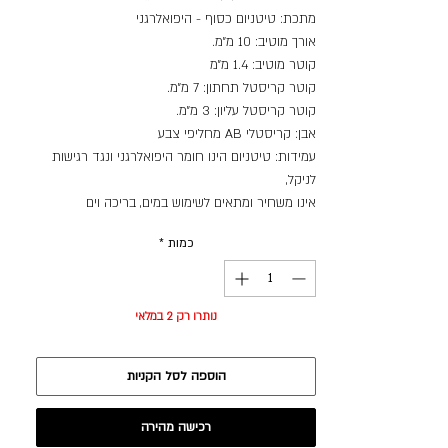
מתכת: טיטניום כסוף - היפואלרגני
אורך מוטיב: 10 מ״מ.
קוטר מוטיב: 1.4 מ״מ
קוטר קריסטל תחתון: 7 מ״מ.
קוטר קריסטל עליון: 3 מ״מ.
אבן: קריסטלי AB מחליפי צבע
עמידות: טיטניום הינו חומר היפואלרגני ונגד רגישות
לניקל,
אינו משחיר ומתאים לשימוש במים, בריכה וים
כמות
*
נותרו רק 2 במלאי
הוספה לסל הקניות
רכישה מהירה