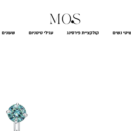
₪
משלוח חינם לכל הארץ בקנייה מעל 299
יטי נשים
קולקציית פירסינג
עגילי טיטניום
שעונים