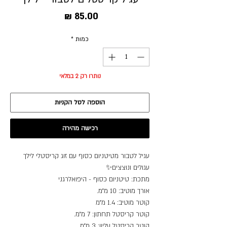
מחיר
כמות
*
נותרו רק 2 במלאי
הוספה לסל הקניות
רכישה מהירה
עגיל לטבור מטיטניום כסוף עם זוג קריסטלי לילך
עגולים ונוצצים✨
מתכת: טיטניום כסוף - היפואלרגני
אורך מוטיב: 10 מ״מ.
קוטר מוטיב: 1.4 מ״מ
קוטר קריסטל תחתון: 7 מ״מ.
קוטר קריסטל עליון: 3 מ״מ.