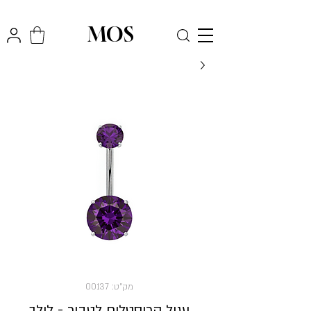
₪
משלוח חינם לכל הארץ בקניה מעל
300
MOS
מק"ט: 00137
עגיל קריסטלים לטבור - לילך