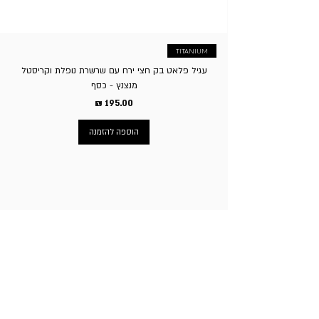
TITANIUM
עגיל פלאט בק חצי ירח עם שרשרת נופלת וקריסטל
מנצנץ - כסף
מחיר
הוספה להזמנה
ניווט באתר
עמוד הבית
תכשיטי גברים
תכשיטי נשים