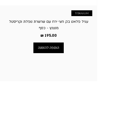
TITANIUM
עגיל פלאט בק חצי ירח עם שרשרת נופלת וקריסטל
מנצנץ - כסף
מחיר
הוספה להזמנה
ניווט באתר
עמוד הבית
תכשיטי גברים
תכשיטי נשים
פירסינג