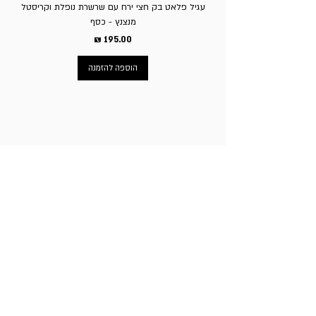
עגיל פלאט בק חצי ירח עם שרשרת נופלת וקריסטל
מנצנץ - כסף
מחיר
הוספה להזמנה
ניווט באתר
עמוד הבית
תכשיטי גברים
תכשיטי נשים
פירסינג
עגילי טיטניום
שעוני מותגים
ניקוב חורים באוזניים