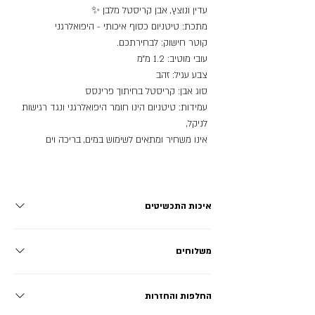
עדין ונוצץ, אבן קריסטל מלבן ✨
מתכת: טיטניום כסוף איכותי - היפואלרגני
קוטר חישוק: לבחירתכם.
עובי מוטיב: 1.2 מ״מ
צבע עגיל: זהב
סוג אבן: קריסטל בחיתוך פרינסס
עמידות: טיטניום הינו חומר היפואלרגני ונגד רגישות
לניקל,
אינו משחיר ומתאים לשימוש במים, בריכה וים
איכות התכשיטים
פלדת אל חלד - STAINLESS STEEL: מתכת ללא ניקל עמידה
משלוחים
בפני חלודה, שחיקה וקורוזיה, אינה משחירה ושומרת על הברק
לאורך זמן ארוך במיוחד! מתאימה לשימוש יומיומי. טיטניום -
בחרתם את המוצרים שהכי אהבתם? מעולה! אנחנו מציעים שני
TITANIUM: מתכת איכותית וחזקה במיוחד, קלת משקל, אינה
החלפות והחזרות
סוגי משלוח לבחירה במעמד הצ'ק אאוט משלוח מהיר עד הבית:
משחירה או מחלידה, מתכת היפואלרגנית סופר סטרילית ללא