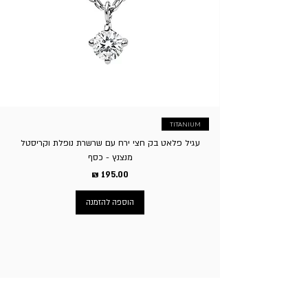
להחזיר פריטים בעיצוב אישי/עם חריטה אישית שיוצרו במיוחד
לפי בקשת/הזמנת הלקוח. ה. דמי משלוח בגין החזרת המוצר
יחולו על הקונה, באפשרות הלקוח להגיע עצמאית לסניף בשעות
הפעילות או לשלוח עצמאית. ו. ע”פ חוק הגנת הצרכן זכאי בית
העסק לגבות סך של 5% על ביטול העסקה.
TITANIUM
עגיל פלאט בק חצי ירח עם שרשרת נופלת וקריסטל
מנצנץ - כסף
מחיר
הוספה להזמנה