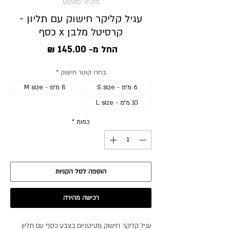
מק"ט: 00565
עגיל קליקר חישוק עם תליון -
קרסיטל מלבן x כסף
מחיר
החל מ-
145.00 ₪
מבצע
בחרו קוטר חישוק
*
6 מ״מ - S size
8 מ״מ - M size
10 מ״מ - L size
כמות
*
הוספה לסל הקניות
רכישה מהירה
עגיל קליקר חישוק מטיטניום בצבע כסף עם תליון