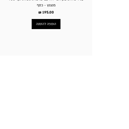
מנצנץ - כסף
מחיר
הוספה להזמנה
ניווט באתר
עמוד הבית
תכשיטי גברים
תכשיטי נשים
פירסינג
עגילי טיטניום
שעוני מותגים
ניקוב חורים באוזניים