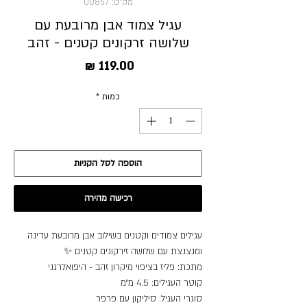
מק"ט: 00857
עגיל צמוד אבן מרובעת עם
שלושה זרקונים קטנים - זהב
מחיר
כמות
*
הוספה לסל הקניות
רכישה מהירה
עגילים צמודים וקטנים בשילוב אבן מרובעת עדינה
ומנצנצת עם שלושה זירקונים קטנים ✨
מתכת: פליז בציפוי מיקרון זהב - היפואלרגני
קוטר העגילים: 4.5 מ״מ
סוגרי העגיל: סיליקון עם פרפר