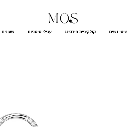
₪
משלוח חינם לכל הארץ בקנייה מעל 299
יטי נשים
קולקציית פירסינג
עגילי טיטניום
שעונים