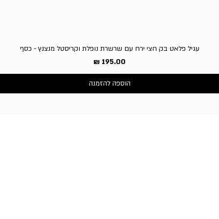
עגיל פלאט בק חצי ירח עם שרשרת נופלת וקריסטל מנצנץ - כסף
מחיר
הוספה להזמנה
שירות לקוחות
050-3340506 :טלפון
דברו איתנו בוואטסאפ
כתובת החנות:
וייצמן 66, כפר-סבא
שעות פעילות החנות:
א'-ה': 10:30-19:00,
ו' וערבי חג: 10:30-14:00