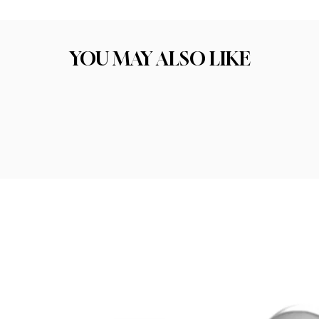
ו את התכשיט הבא שלכם. הקפדה על בחירת החומרים הסוד לתכשיט איכותי טמון בחו
יכות החומר היא אחד הגורמים המרכזיים להצלחה ולסיפוק הלקוחות שלנו.
YOU MAY ALSO LIKE