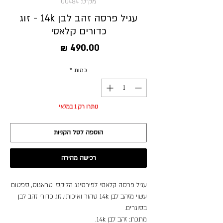
מק"ט: 00484
עגיל פרסה זהב לבן 14k - זוג
כדורים קלאסי
מחיר
כמות
*
נותרו רק 1 במלאי
הוספה לסל הקניות
רכישה מהירה
עגיל פרסה קלאסי לפירסינג הליקס, טראגוס, ספטום
עשוי מזהב לבן 14k טהור ואיכותי, זוג כדורי זהב לבן
בסוגרים.
מתכת: זהב לבן 14k.