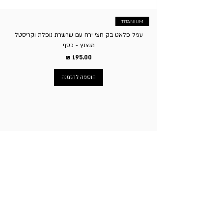
TITANIUM
עגיל פלאט בק חצי ירח עם שרשרת נופלת וקריסטל
מנצנץ - כסף
מחיר
הוספה להזמנה
ניווט באתר
עמוד הבית
תכשיטי גברים
תכשיטי נשים
פירסינג