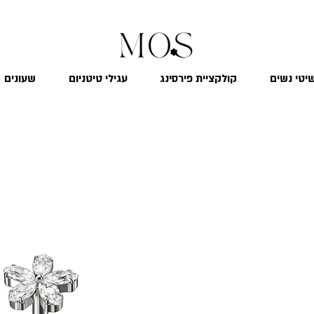
₪
משלוח חינם לכל הארץ בקנייה מעל 299
יטי נשים
קולקציית פירסינג
עגילי טיטניום
שעונים