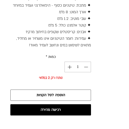
✦ מתכת: טיטניום כסוף - היפואלרגני ועמיד במיוחד
✦ אורך המוט: 8 מ״מ
✦ עובי מוטיב: 1.2 מ״מ
✦ קוטר אלמנט כולל: 5 מ״מ
✦ אבנים: קריסטלים שקופים בחיתוך מרקיז
✦ עמידות: חומר הטיטניום אינו משחיר או מחליד,
מתאים לשימוש במים ונחשב לעמיד מאוד!
כמות
*
נותרו רק 2 במלאי
הוספה לסל הקניות
רכישה מהירה