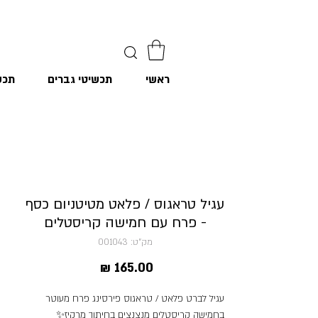
ראשי
תכשיטי גברים
תכש
עגיל טראגוס / פלאט מטיטניום כסף
- פרח עם חמישה קריסטלים
מק"ט: 001043
מחיר
עגיל לברט פלאט / טראגוס פירסינג פרח מעוטר
בחמישה קריסטלים מנצנצים בחיתוך מרקיז✨