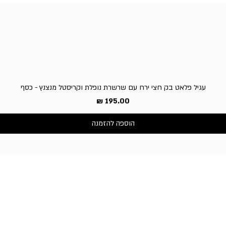
עגיל פלאט בק חצי ירח עם שרשרת נופלת וקריסטל מנצנץ - כסף
מחיר
הוספה להזמנה
שירות לקוחות
050-3340506 :טלפון
דברו איתנו בוואטסאפ