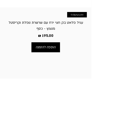
TITANIUM
עגיל פלאט בק חצי ירח עם שרשרת נופלת וקריסטל
מנצנץ - כסף
מחיר
הוספה להזמנה
ניווט באתר
עמוד הבית
תכשיטי גברים
תכשיטי נשים
פירסינג