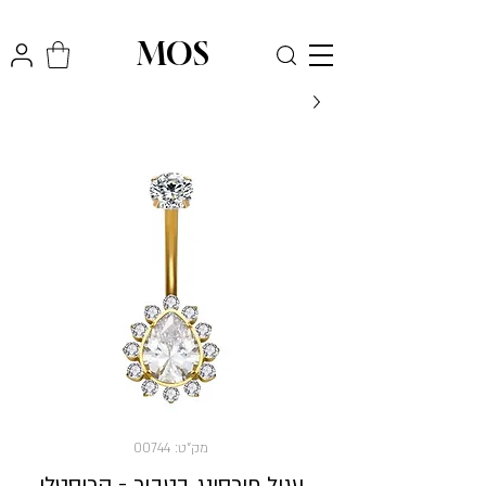
₪
משלוח חינם לכל הארץ בקניה מעל
300
MOS
מק"ט: 00744
עגיל פירסינג בטבור - קריסטלי