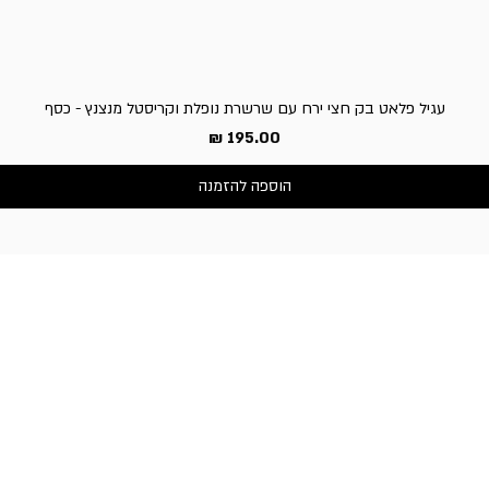
עגיל פלאט בק חצי ירח עם שרשרת נופלת וקריסטל מנצנץ - כסף
מחיר
הוספה להזמנה
שירות לקוחות
050-3340506 :טלפון
דברו איתנו בוואטסאפ
כתובת החנות:
וייצמן 66, כפר-סבא
שעות פעילות החנות:
א'-ה': 10:30-19:00,
ו' וערבי חג: 10:30-14:00