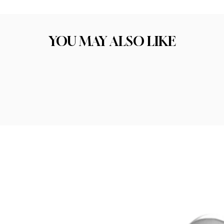
ו את התכשיט הבא שלכם. הקפדה על בחירת החומרים הסוד לתכשיט איכותי טמון בחו
יכות החומר היא אחד הגורמים המרכזיים להצלחה ולסיפוק הלקוחות שלנו.
YOU MAY ALSO LIKE