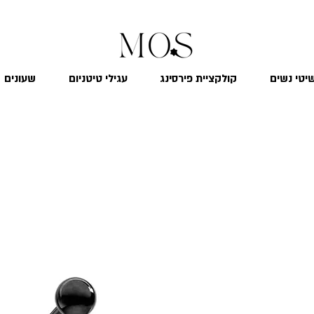
₪
משלוח חינם לכל הארץ בקנייה מעל 299
יטי נשים
קולקציית פירסינג
עגילי טיטניום
שעונים