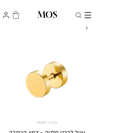
₪
משלוח חינם לכל הארץ בקניה מעל
300
MOS
מק"ט: 00491
עגיל לברט פלטה - דמוי הרחבה