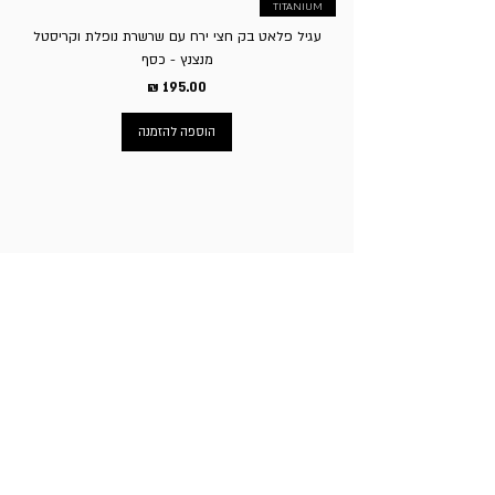
TITANIUM
עגיל פלאט בק חצי ירח עם שרשרת נופלת וקריסטל
מנצנץ - כסף
מחיר
הוספה להזמנה
ניווט באתר
עמוד הבית
תכשיטי גברים
תכשיטי נשים
פירסינג
עגילי טיטניום
שעוני מותגים