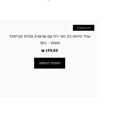
העסק לגבות סך של 5% על ביטול העסקה.
TITANIUM
עגיל פלאט בק חצי ירח עם שרשרת נופלת וקריסטל
מנצנץ - כסף
Price
195.00 ₪
הוספה להזמנה
ניווט באתר
עמוד הבית
תכשיטי גברים