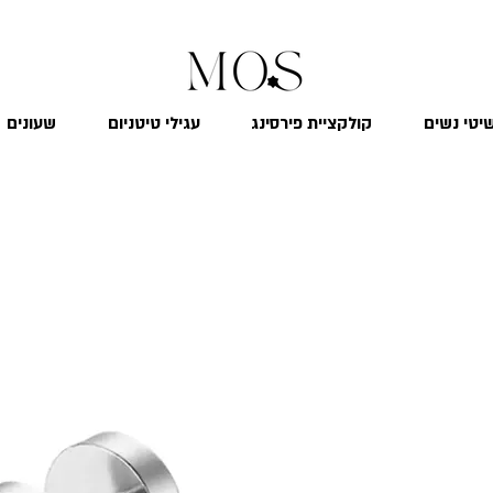
₪
משלוח חינם לכל הארץ בקנייה מעל 299
יטי נשים
קולקציית פירסינג
עגילי טיטניום
שעונים