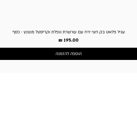
עגיל פלאט בק חצי ירח עם שרשרת נופלת וקריסטל מנצנץ - כסף
מחיר
הוספה להזמנה
שירות לקוחות
050-3340506 :טלפון
דברו איתנו בוואטסאפ
כתובת החנות:
וייצמן 66, כפר-סבא
שעות פעילות החנות:
א'-ה': 10:30-19:00,