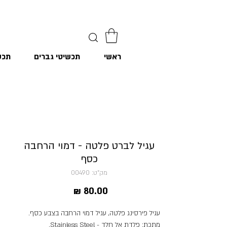
ראשי
תכשיטי גברים
תכש
עגיל לברט פלטה - דמוי הרחבה
כסף
מק"ט: 00490
מחיר
עגיל פירסינג פלטה, עגיל דמוי הרחבה בצבע כסף.
מתכת: פלדת אל חלד - Stainless Steel.