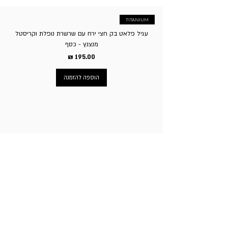
TITANIUM
עגיל פלאט בק חצי ירח עם שרשרת נופלת וקריסטל
מנצנץ - כסף
מחיר
הוספה להזמנה
ניווט באתר
עמוד הבית
תכשיטי גברים
תכשיטי נשים
פירסינג