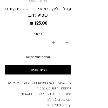
מק"ט: 00509
עגיל קליקר טיטניום - סט זירקונים
שפיץ זהב
מחיר
כמות
*
הוספה לסל הקניות
רכישה מהירה
עגיל קליקר פירסינג מטיטניום צבע זהב משובץ סט
זירקונים עדינים ומנצנצים✨
מתכת: טיטניום בציפוי זהב - היפואלרגני
עובי מוטיב: 1.2 מ"מ
קוטר חישוק: 8 מ״מ