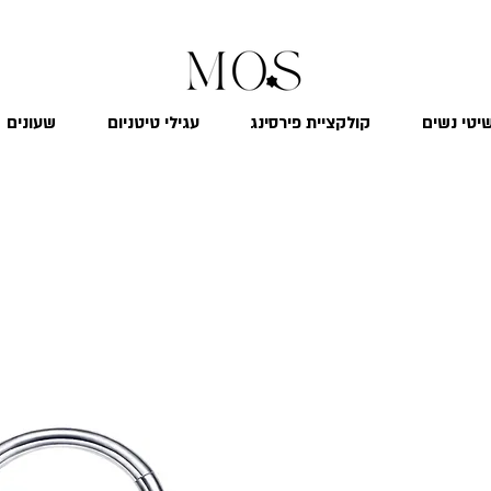
₪
משלוח חינם לכל הארץ בקנייה מעל 299
יטי נשים
קולקציית פירסינג
עגילי טיטניום
שעונים