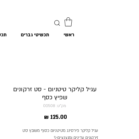
ראשי
תכשיטי גברים
תכש
עגיל קליקר טיטניום - סט זרקונים
שפיץ כסף
מק"ט: 00508
מחיר
עגיל קליקר פירסינג מטיטניום כסוף משובץ סט
זירקונים עדינים ומנצנצים✨