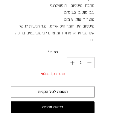
מתכת: טיטניום - היפואלרגני
עובי מוטיב: 1.2 מ"מ
קוטר חישוק: 8 מ״מ
טיטניום הינו חומר היפואלרגני ונגד רגישות לניקל,
אינו משחיר או מחליד ומתאים לשימוש במים, בריכה
וים
כמות
*
נותרו רק 1 במלאי
הוספה לסל הקניות
רכישה מהירה