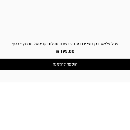
עגיל פלאט בק חצי ירח עם שרשרת נופלת וקריסטל מנצנץ - כסף
מחיר
הוספה להזמנה
שירות לקוחות
050-3340506 :טלפון
דברו איתנו בוואטסאפ
כתובת החנות:
וייצמן 66, כפר-סבא