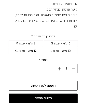
עובי מוטיב: 1.2 מ״מ.
קוטר פרסה: לבחירתכם.
טיטניום הינו חומר היפואלרגני ונגד רגישות לניקל,
אינו משחיר או מחליד ומתאים לשימוש במים, בריכה
וים!
בחרו קוטר פרסה
*
6 מ״מ - S size
8 מ״מ - M size
10 מ״מ - L size
12 מ״מ - XL size
כמות
*
הוספה לסל הקניות
רכישה מהירה