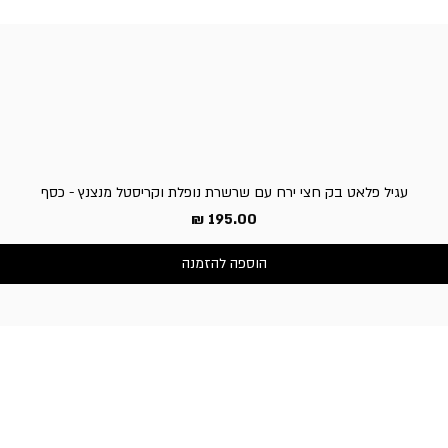
עגיל פלאט בק חצי ירח עם שרשרת נופלת וקריסטל מנצנץ - כסף
מחיר
הוספה להזמנה
שירות לקוחות
050-3340506 :טלפון