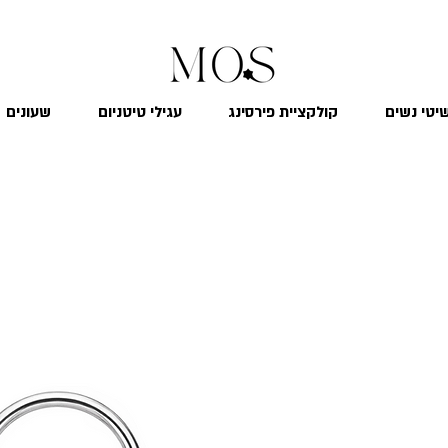
₪
משלוח חינם לכל הארץ בקנייה מעל 299
יטי נשים
קולקציית פירסינג
עגילי טיטניום
שעונים