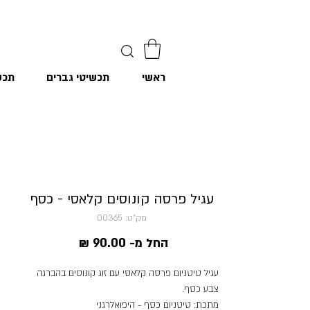
ראשי
תכשיטי גברים
תכש
עגיל פרסה קונוסים קלאסי - כסף
מק"ט: 00365
מחיר
החל מ-
90.00 ₪
מבצע
עגיל טיטניום פרסה קלאסי עם זוג קונוסים בהברגה
צבע כסף.
מתכת: טיטניום כסף - היפואלרגני